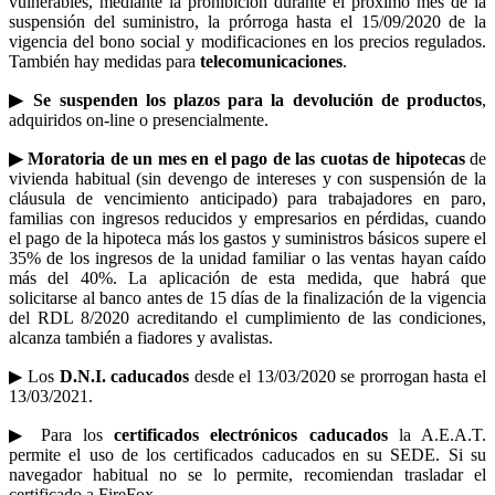
vulnerables, mediante la prohibición durante el próximo mes de la
suspensión del suministro, la prórroga hasta el 15/09/2020 de la
vigencia del bono social y modificaciones en los precios regulados.
También hay medidas para
telecomunicaciones
.
▶ Se suspenden los plazos para la devolución de productos
,
adquiridos on-line o presencialmente.
▶ Moratoria de un mes en el pago de las cuotas de hipotecas
de
vivienda habitual (sin devengo de intereses y con suspensión de la
cláusula de vencimiento anticipado) para trabajadores en paro,
familias con ingresos reducidos y empresarios en pérdidas, cuando
el pago de la hipoteca más los gastos y suministros básicos supere el
35% de los ingresos de la unidad familiar o las ventas hayan caído
más del 40%. La aplicación de esta medida, que habrá que
solicitarse al banco antes de 15 días de la finalización de la vigencia
del RDL 8/2020 acreditando el cumplimiento de las condiciones,
alcanza también a fiadores y avalistas.
▶ Los
D.N.I. caducados
desde el 13/03/2020 se prorrogan hasta el
13/03/2021.
▶ Para los
certificados electrónicos caducados
la A.E.A.T.
permite el uso de los certificados caducados en su SEDE. Si su
navegador habitual no se lo permite, recomiendan trasladar el
certificado a FireFox.